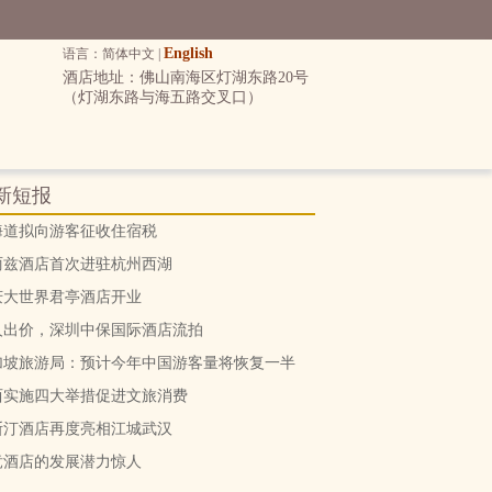
English
语言：简体中文 |
酒店地址：佛山南海区灯湖东路20号
（灯湖东路与海五路交叉口）
新短报
海道拟向游客征收住宿税
丽兹酒店首次进驻杭州西湖
庆大世界君亭酒店开业
人出价，深圳中保国际酒店流拍
加坡旅游局：预计今年中国游客量将恢复一半
西实施四大举措促进文旅消费
斯汀酒店再度亮相江城武汉
竞酒店的发展潜力惊人