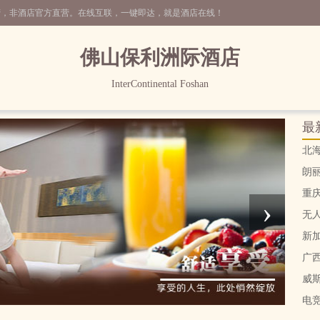
营，非酒店官方直营。在线互联，一键即达，就是酒店在线！
佛山保利洲际酒店
InterContinental Foshan
最
北
朗
重
›
无
新
广
威
电