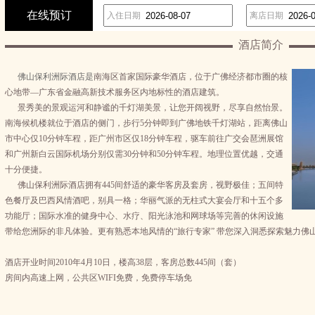
在线预订
入住日期
离店日期
酒店简介
佛
山保利洲际酒店是
南海区首家国际豪华酒店，位于广佛经济都市圈的核
心地带—广东省金融高新技术服务区内地标性的酒店建筑。
景秀美的景观运河和静谧的千灯湖美景，让您开阔视野，尽享自然怡景。
南海候机楼就位于酒店的侧门，步行5分钟即到广佛地铁千灯湖站，距离佛山
市中心仅10分钟车程，距广州市区仅18分钟车程，驱车前往广交会琶洲展馆
和广州新白云国际机场分别仅需30分钟和50分钟车程。地理位置优越，交通
十分便捷。
佛山保利洲际酒店拥有445间舒适的豪华客房及套房，视野极佳；五间特
色餐厅及巴西风情酒吧，别具一格；华丽气派的无柱式大宴会厅和十五个多
功能厅；国际水准的健身中心、水疗、阳光泳池和网球场等完善的休闲设施
带给您洲际的非凡体验。更有熟悉本地风情的“旅行专家” 带您深入洞悉探索魅力佛
酒店开业时间2010年4月10日，楼高38层，客房总数445间（套）
房间内高速上网，公共区WIFI免费，免费停车场免